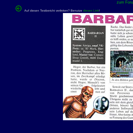
zum Forum
Auf diesen Testbericht verlinken? Benutze
diesen Link
!