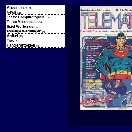
Allgemeines
(9)
News
(11)
Tests: Computerspiele
(19)
Tests: Videospiele
(14)
Spiel-Werbungen
(7)
sonstige Werbungen
(6)
Artikel
(16)
Tips
(2)
Händleranzeigen
(4)