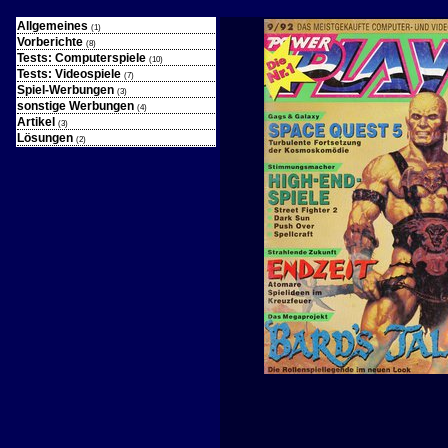
Allgemeines
(1)
Vorberichte
(8)
Tests: Computerspiele
(10)
Tests: Videospiele
(7)
Spiel-Werbungen
(3)
sonstige Werbungen
(4)
Artikel
(3)
Lösungen
(2)