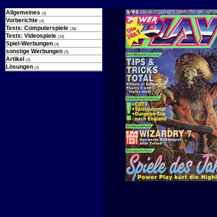
Allgemeines
(4)
Vorberichte
(4)
Tests: Computerspiele
(28)
Tests: Videospiele
(14)
Spiel-Werbungen
(4)
sonstige Werbungen
(5)
Artikel
(2)
Lösungen
(2)