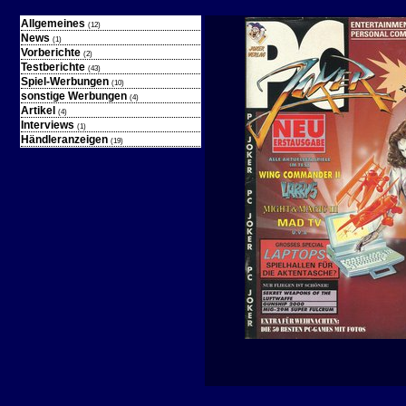
Allgemeines
(12)
News
(1)
Vorberichte
(2)
Testberichte
(43)
Spiel-Werbungen
(10)
sonstige Werbungen
(4)
Artikel
(4)
Interviews
(1)
Händleranzeigen
(19)