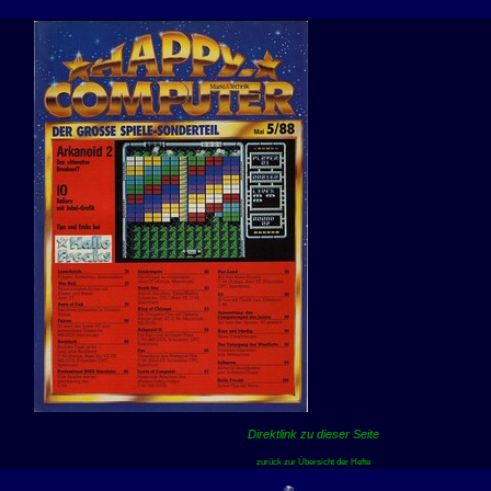
Direktlink zu dieser Seite
zurück zur Übersicht der Hefte