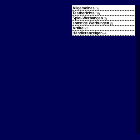
Allgemeines
(1)
Testberichte
(13)
Spiel-Werbungen
(5)
sonstige Werbungen
(1)
Artikel
(2)
Händleranzeigen
(4)