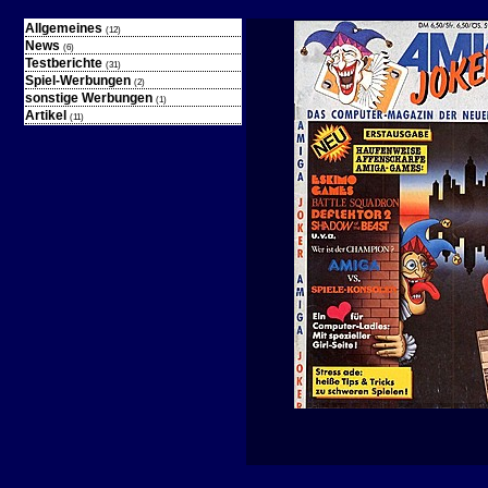
Allgemeines
(12)
News
(6)
Testberichte
(31)
Spiel-Werbungen
(2)
sonstige Werbungen
(1)
Artikel
(11)