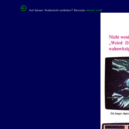
Auf diesen Testbericht verlinken? Benutze
diesen Link
!