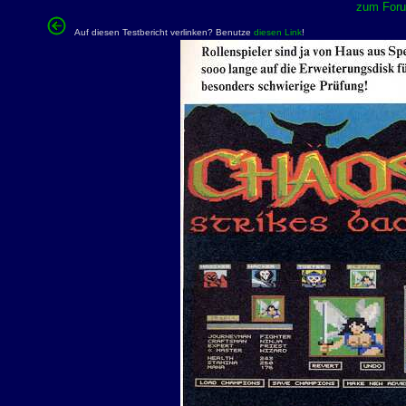
zum Forum
Auf diesen Testbericht verlinken? Benutze
diesen Link
!