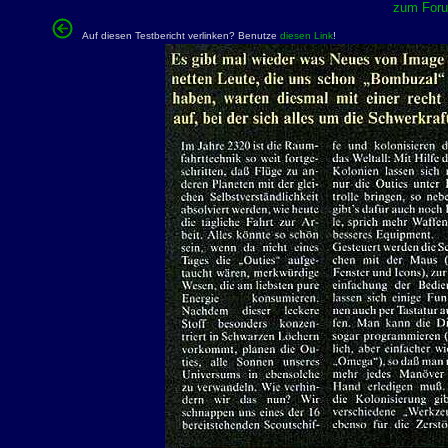
zum Forum
Auf diesen Testbericht verlinken? Benutze
diesen Link
!