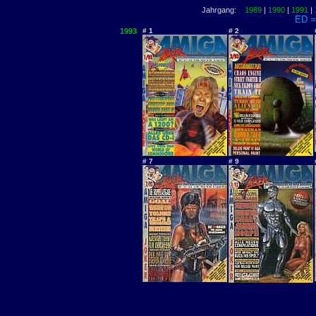
Jahrgang:
1989
|
1990
|
1991
|
ED = 
1993
# 1
# 2
# 7
# 9